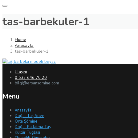
tas-barbekuler-1
Home
Anasayfa
tas-barbekuler-1
Ulaşım
0 532 646 70 20
bilgi@ersansomine.com
Menü
Anasayfa
Doğal Taş Söve
Orta Şömine
Doğal Patlatma Taş
Kültür Tuğlası
Elektrikli Şömineler