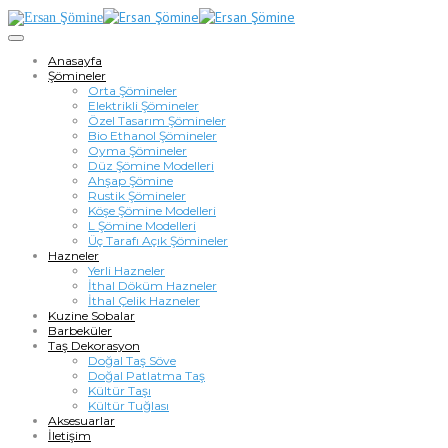
Anasayfa
Şömineler
Orta Şömineler
Elektrikli Şömineler
Özel Tasarım Şömineler
Bio Ethanol Şömineler
Oyma Şömineler
Düz Şömine Modelleri
Ahşap Şömine
Rustik Şömineler
Köşe Şömine Modelleri
L Şömine Modelleri
Üç Tarafı Açık Şömineler
Hazneler
Yerli Hazneler
İthal Döküm Hazneler
İthal Çelik Hazneler
Kuzine Sobalar
Barbeküler
Taş Dekorasyon
Doğal Taş Söve
Doğal Patlatma Taş
Kültür Taşı
Kültür Tuğlası
Aksesuarlar
İletişim