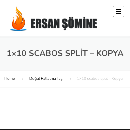
1×10 SCABOS SPLIT – KOPYA
Home
Doğal Patlatma Taş
1×10 scabos split – Kopya