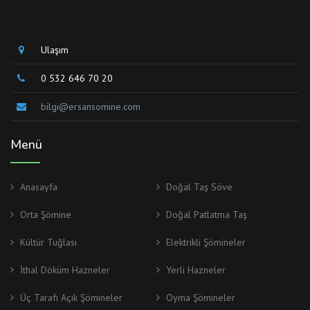
Ulaşım
0 532 646 70 20
bilgi@ersansomine.com
Menü
Anasayfa
Doğal Taş Söve
Orta Şömine
Doğal Patlatma Taş
Kültür Tuğlası
Elektrikli Şömineler
İthal Döküm Hazneler
Yerli Hazneler
Üç Tarafı Açık Şömineler
Oyma Şömineler