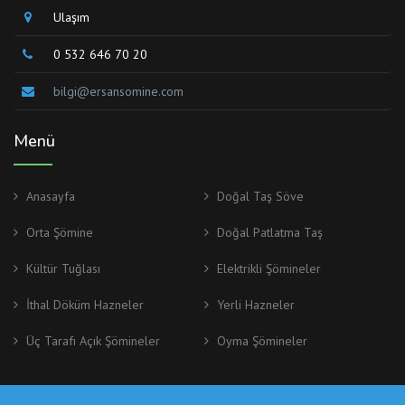
Ulaşım
0 532 646 70 20
bilgi@ersansomine.com
Menü
Anasayfa
Doğal Taş Söve
Orta Şömine
Doğal Patlatma Taş
Kültür Tuğlası
Elektrikli Şömineler
İthal Döküm Hazneler
Yerli Hazneler
Üç Tarafı Açık Şömineler
Oyma Şömineler