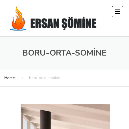
BORU-ORTA-SOMINE
Home
boru-orta-somine