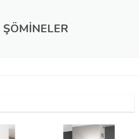
K ŞÖMINELER