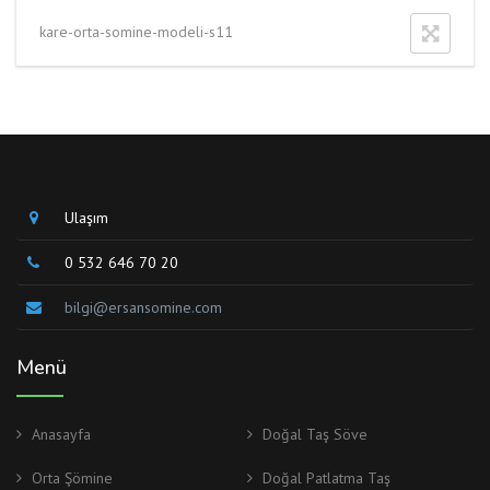
kare-orta-somine-modeli-s11
Ulaşım
0 532 646 70 20
bilgi@ersansomine.com
Menü
Anasayfa
Doğal Taş Söve
Orta Şömine
Doğal Patlatma Taş