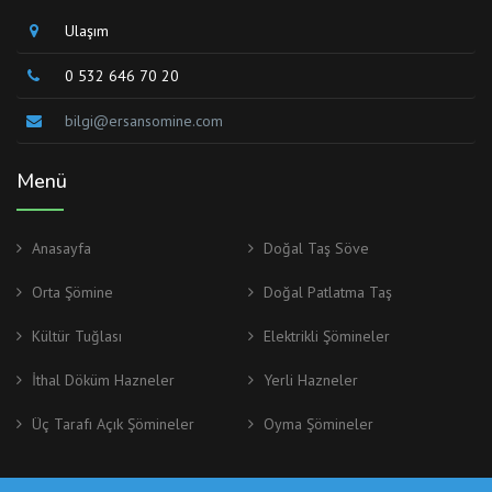
Ulaşım
0 532 646 70 20
bilgi@ersansomine.com
Menü
Anasayfa
Doğal Taş Söve
Orta Şömine
Doğal Patlatma Taş
Kültür Tuğlası
Elektrikli Şömineler
İthal Döküm Hazneler
Yerli Hazneler
Üç Tarafı Açık Şömineler
Oyma Şömineler