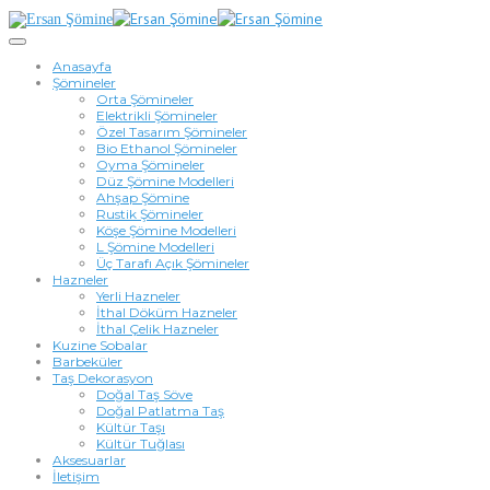
Anasayfa
Şömineler
Orta Şömineler
Elektrikli Şömineler
Özel Tasarım Şömineler
Bio Ethanol Şömineler
Oyma Şömineler
Düz Şömine Modelleri
Ahşap Şömine
Rustik Şömineler
Köşe Şömine Modelleri
L Şömine Modelleri
Üç Tarafı Açık Şömineler
Hazneler
Yerli Hazneler
İthal Döküm Hazneler
İthal Çelik Hazneler
Kuzine Sobalar
Barbeküler
Taş Dekorasyon
Doğal Taş Söve
Doğal Patlatma Taş
Kültür Taşı
Kültür Tuğlası
Aksesuarlar
İletişim